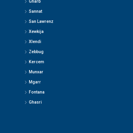
Gharb
Sannat
San Lawrenz
Xewkija
Xlendi
Zebbug
Kercem
Munxar
Mgarr
Fontana
Ghasri