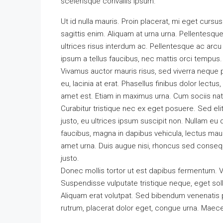
scelerisque convallis ipsum.
Ut id nulla mauris. Proin placerat, mi eget cursus
sagittis enim. Aliquam at urna urna. Pellentesque
ultrices risus interdum ac. Pellentesque ac arcu
ipsum a tellus faucibus, nec mattis orci tempus. Sed
Vivamus auctor mauris risus, sed viverra neque 
eu, lacinia at erat. Phasellus finibus dolor lectus, 
amet est. Etiam in maximus urna. Cum sociis nat
Curabitur tristique nec ex eget posuere. Sed elit 
justo, eu ultrices ipsum suscipit non. Nullam eu 
faucibus, magna in dapibus vehicula, lectus mau
amet urna. Duis augue nisi, rhoncus sed consequa
justo.
Donec mollis tortor ut est dapibus fermentum. Ves
Suspendisse vulputate tristique neque, eget sol
Aliquam erat volutpat. Sed bibendum venenatis pr
rutrum, placerat dolor eget, congue urna. Maece