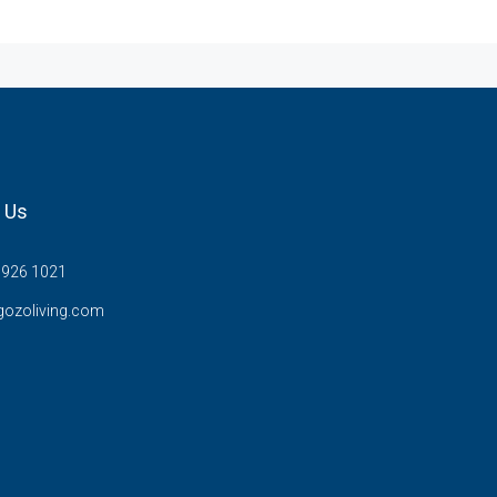
 Us
7926 1021
gozoliving.com