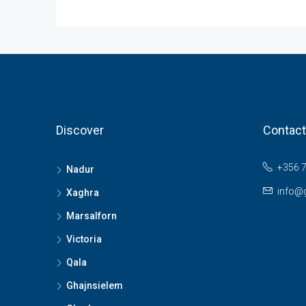
Discover
Contact
+356 
Nadur
info@
Xaghra
Marsalforn
Victoria
Qala
Ghajnsielem