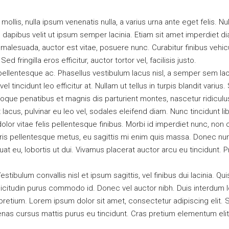
 mollis, nulla ipsum venenatis nulla, a varius urna ante eget felis. N
 dapibus velit ut ipsum semper lacinia. Etiam sit amet imperdiet di
 malesuada, auctor est vitae, posuere nunc. Curabitur finibus vehi
 fringilla eros efficitur, auctor tortor vel, facilisis justo.
pellentesque ac. Phasellus vestibulum lacus nisl, a semper sem la
vel tincidunt leo efficitur at. Nullam ut tellus in turpis blandit varius
oque penatibus et magnis dis parturient montes, nascetur ridicul
lacus, pulvinar eu leo vel, sodales eleifend diam. Nunc tincidunt lib
dolor vitae felis pellentesque finibus. Morbi id imperdiet nunc, no
ris pellentesque metus, eu sagittis mi enim quis massa. Donec nun
t eu, lobortis ut dui. Vivamus placerat auctor arcu eu tincidunt. P
tibulum convallis nisl et ipsum sagittis, vel finibus dui lacinia. 
licitudin purus commodo id. Donec vel auctor nibh. Duis interdum 
etium. Lorem ipsum dolor sit amet, consectetur adipiscing elit. Su
nas cursus mattis purus eu tincidunt. Cras pretium elementum eli