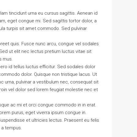
ullam tincidunt urna eu cursus sagittis. Aenean id
am, eget congue mi. Sed sagittis tortor dolor, a
cula turpis sit amet commodo. Sed pulvinar
oreet quis. Fusce nunc arcu, congue vel sodales
. Sed ut elit nec lectus pretium luctus vitae sit
us mus.
ero id tellus luctus efficitur. Sed sodales dolor
n commodo dolor. Quisque non tristique lacus. Ut
c urna, pulvinar a vestibulum nec, consequat sit
roin vel dolor sed lorem feugiat molestie nec et
Quisque ac mi et orci congue commodo in in erat.
lorem purus, eget viverra ipsum congue in.
spendisse et ultricies lectus. Praesent eu felis
t a tempus.