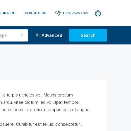
FOR RENT
CONTACT US
+356 7926 1021
ype
Advanced
Search
lla turpis ultricies vel. Mauris pretium
 arcu, vitae dictum leo volutpat tempor.
 ipsum non nisl pretium tempus quis et augue.
osuere. Curabitur est tellus, consectetur ,