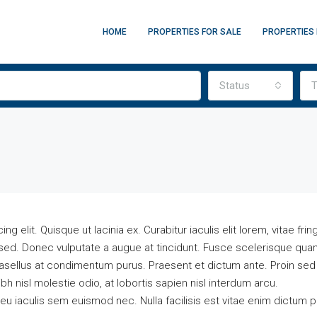
HOME
PROPERTIES FOR SALE
PROPERTIES 
Status
T
elit. Quisque ut lacinia ex. Curabitur iaculis elit lorem, vitae fringi
ed. Donec vulputate a augue at tincidunt. Fusce scelerisque quam
sellus at condimentum purus. Praesent et dictum ante. Proin sed
h nisl molestie odio, at lobortis sapien nisl interdum arcu.
eu iaculis sem euismod nec. Nulla facilisis est vitae enim dictum p